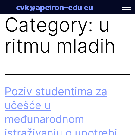
cvk@apeiron-edu.eu
Category:
u
ritmu mladih
Poziv studentima za
učešće u
međunarodnom
istraživanju o upotrebi