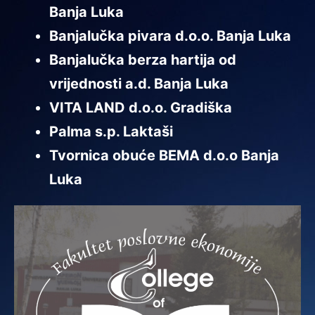
Banja Luka
Banjalučka pivara d.o.o. Banja Luka
Banjalučka berza hartija od
vrijednosti a.d. Banja Luka
VITA LAND d.o.o. Gradiška
Palma s.p. Laktaši
Tvornica obuće BEMA d.o.o Banja
Luka