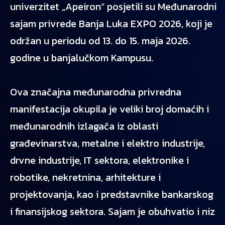
univerzitet „Apeiron“ posjetili su Međunarodni
sajam privrede Banja Luka EXPO 2026, koji je
održan u periodu od 13. do 15. maja 2026.
godine u banjalučkom Kampusu.
Ova značajna međunarodna privredna
manifestacija okupila je veliki broj domaćih i
međunarodnih izlagača iz oblasti
građevinarstva, metalne i elektro industrije,
drvne industrije, IT sektora, elektronike i
robotike, nekretnina, arhitekture i
projektovanja, kao i predstavnike bankarskog
i finansijskog sektora. Sajam je obuhvatio i niz