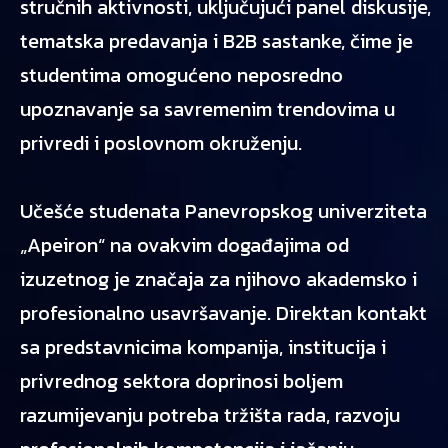
stručnih aktivnosti, uključujući panel diskusije,
tematska predavanja i B2B sastanke, čime je
studentima omogućeno neposredno
upoznavanje sa savremenim trendovima u
privredi i poslovnom okruženju.
Učešće studenata Panevropskog univerziteta
„Apeiron“ na ovakvim događajima od
izuzetnog je značaja za njihovo akademsko i
profesionalno usavršavanje. Direktan kontakt
sa predstavnicima kompanija, institucija i
privrednog sektora doprinosi boljem
razumijevanju potreba tržišta rada, razvoju