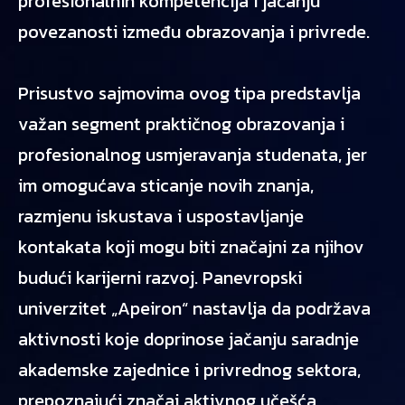
profesionalnih kompetencija i jačanju
povezanosti između obrazovanja i privrede.
Prisustvo sajmovima ovog tipa predstavlja
važan segment praktičnog obrazovanja i
profesionalnog usmjeravanja studenata, jer
im omogućava sticanje novih znanja,
razmjenu iskustava i uspostavljanje
kontakata koji mogu biti značajni za njihov
budući karijerni razvoj. Panevropski
univerzitet „Apeiron“ nastavlja da podržava
aktivnosti koje doprinose jačanju saradnje
akademske zajednice i privrednog sektora,
prepoznajući značaj aktivnog učešća