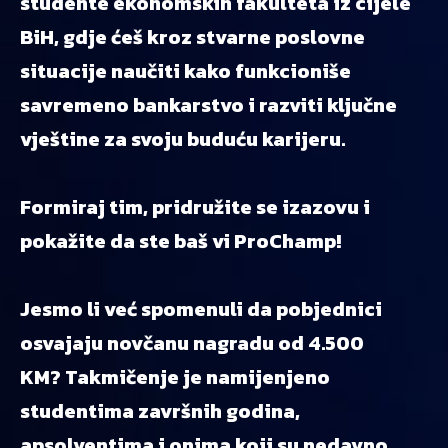
studente ekonomskih fakulteta iz cijele
BiH, gdje ćeš kroz stvarne poslovne
situacije naučiti kako funkcioniše
savremeno bankarstvo i razviti ključne
vještine za svoju buduću karijeru.
Formiraj tim, pridružite se izazovu i
pokažite da ste baš vi ProChamp!
Jesmo li već spomenuli da pobjednici
osvajaju novčanu nagradu od 4.500
KM? Takmičenje je namijenjeno
studentima završnih godina,
apsolventima i onima koji su nedavno