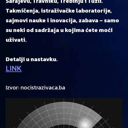
Sarajevu, Travniku, Trebinju i Tuzli.
Takmičenja, istraživačke laboratorije,
sajmovi nauke i inovacija, zabava – samo
su neki od sadržaja u kojima ćete moći
uživati.
Detalji u nastavku.
LINK
Izvor: nocistrazivaca.ba