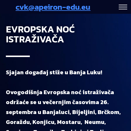
cvk@apeiron-edu.eu
EVROPSKA NOĆ
ISTRAŽIVAČA
Sjajan događaj stiže u Banja Luku!
Ovogodišnja Evropska noć istraživača
održaće se u večernjim časovima 26.
septembra u Banjaluci, Bijeljini, Brčkom,
Goraždu, Konjicu, Mostaru, Neumu,