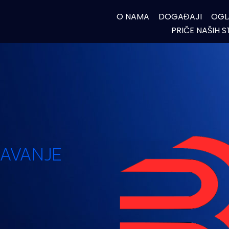
O NAMA
DOGAĐAJI
OGL
PRIČE NAŠIH 
JAVANJE