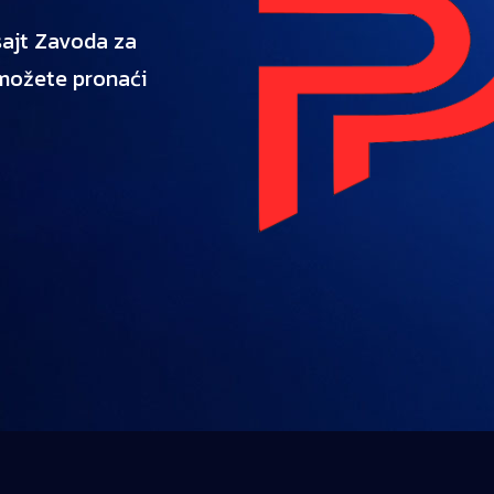
 sajt Zavoda za
 možete pronaći