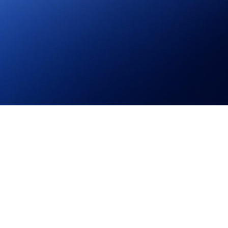
KONTAKT
cvk@apeiron-edu.eu
+387 (0) 51 247 971