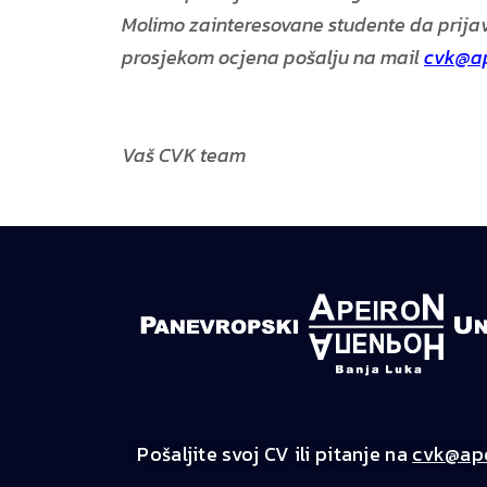
Molimo zainteresovane studente da prijav
prosjekom ocjena pošalju na mail
cvk@ap
Vaš CVK team
Pošaljite svoj CV ili pitanje na
cvk@ape