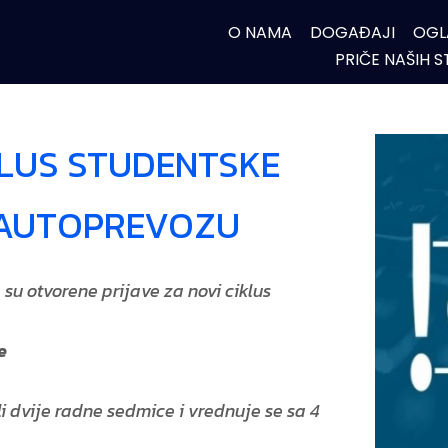
O NAMA
DOGAĐAJI
OGL
PRIČE NAŠIH 
KLUS STUDENTSKE
 AUTOPREVOZU
su otvorene prijave za novi ciklus
e
i dvije radne sedmice i vrednuje se sa 4