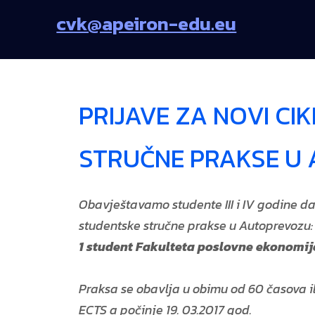
cvk@apeiron-edu.eu
PRIJAVE ZA NOVI CI
STRUČNE PRAKSE U
Obavještavamo studente III i IV godine da 
studentske stručne prakse u Autoprevozu:
1 student Fakulteta poslovne ekonomij
Praksa se obavlja u obimu od 60 časova il
ECTS a počinje 19. 03.2017 god.