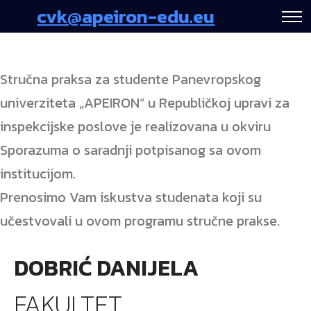
cvk@apeiron-edu.eu
Stručna praksa za studente Panevropskog
univerziteta „APEIRON“ u Republičkoj upravi za
inspekcijske poslove je realizovana u okviru
Sporazuma o saradnji potpisanog sa ovom
institucijom.
Prenosimo Vam iskustva studenata koji su
učestvovali u ovom programu stručne prakse.
DOBRIĆ DANIJELA
FAKULTET