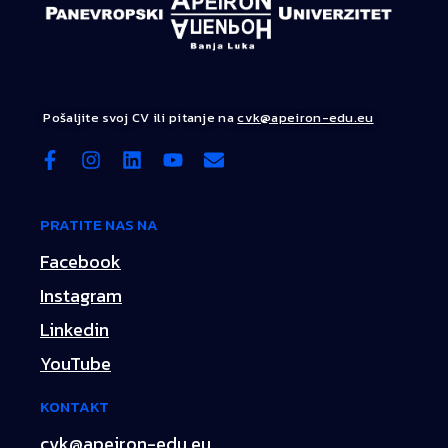
Pošaljite svoj CV ili pitanje na
cvk@apeiron-edu.eu
PRATITE NAS NA
Facebook
Instagram
Linkedin
YouTube
KONTAKT
cvk@apeiron-edu.eu